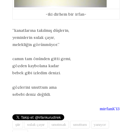
-iki dirhem bir irfan-
“kanatlarına takılmış düşlerin,
yeminlerin sulak çayır,
melekliğin görünmüyor.”
camın tam önünden gitti gemi,
gözden kaybolana kadar
bebek gibi izledim denizi.
gözlerini unuttum ama
sebebi deniz değildi.
mirfanK’13
şiir
sulak çayır
unutmak
unuttum
yanıyor