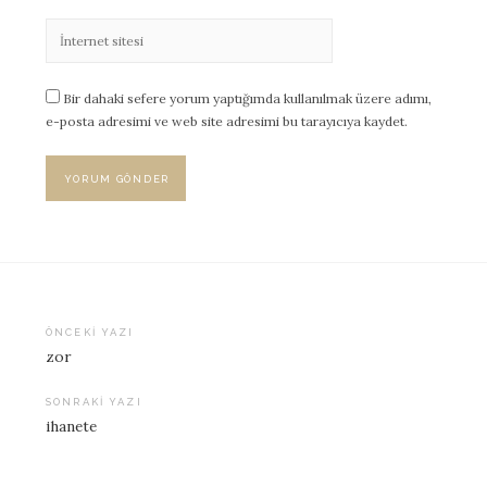
Bir dahaki sefere yorum yaptığımda kullanılmak üzere adımı,
e-posta adresimi ve web site adresimi bu tarayıcıya kaydet.
ÖNCEKI YAZI
zor
Yazı
dolaşımı
SONRAKI YAZI
ihanete