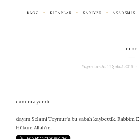
BLOG
KITAPLAR
KARIYER
AKADEMIK
BLOG
Yayın tarihi
14 Şubat 2016
canımız yandı,
dayım Selami Teymur’u bu sabah kaybettik. Rabbim 
Hüküm Allah’ın.