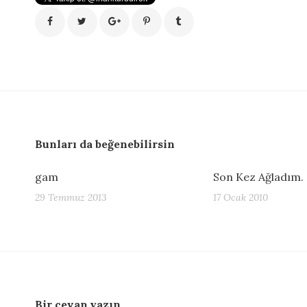
Bunları da beğenebilirsin
gam
Son Kez Ağladım.
29 Temmuz 2013
17 Ocak 2010
Bir cevap yazın