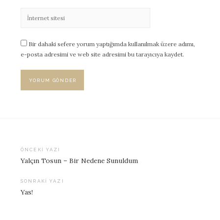
Bir dahaki sefere yorum yaptığımda kullanılmak üzere adımı,
e-posta adresimi ve web site adresimi bu tarayıcıya kaydet.
ÖNCEKI YAZI
Yalçın Tosun – Bir Nedene Sunuldum
Yazı
dolaşımı
SONRAKI YAZI
Yas!