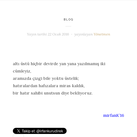
BLOG
Yayın tarihi
22 Ocak 2016
yayınlayan
Yönetmen
altı üstü hiçbir devirde yan yana yazılmamış iki
cümleyiz,
aramızda çizgi bile yoktu üstelik;
hatıralardan hafızalara miras kaldık,
bir hatır sahibi unutsun diye bekliyoruz.
mirfanK’16