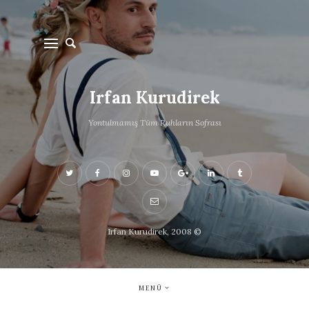
Irfan Kurudirek
Yontulmamış Tüm Ruhların Sofrası
Irfan Kurudirek, 2008 ©
MENÜ