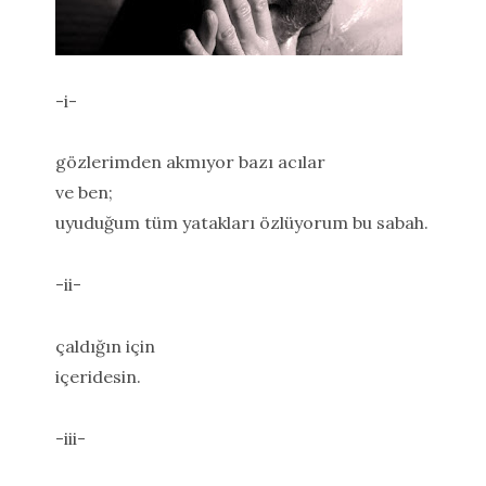
-i-
gözlerimden akmıyor bazı acılar
ve ben;
uyuduğum tüm yatakları özlüyorum bu sabah.
-ii-
çaldığın için
içeridesin.
-iii-