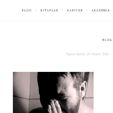
BLOG
KITAPLAR
KARIYER
AKADEMIK
BLOG
Yayın tarihi
25 Nisan 2015