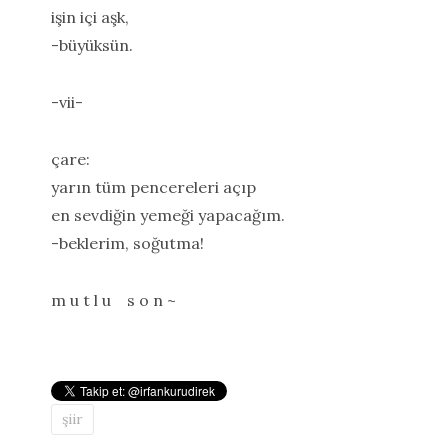
işin içi aşk,
-büyüksün.
-vii-
çare:
yarın tüm pencereleri açıp
en sevdiğin yemeği yapacağım.
-beklerim, soğutma!
m u t l u s o n ~
şiir