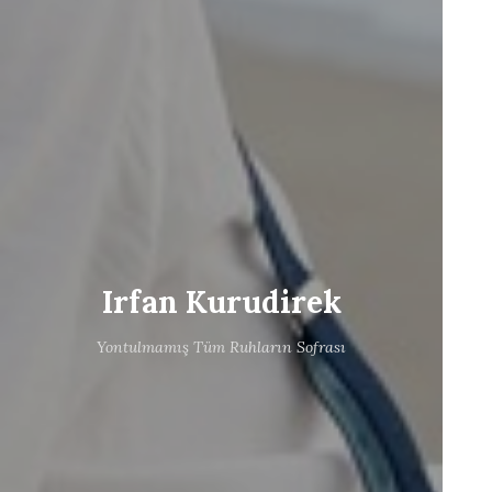
Irfan Kurudirek
Yontulmamış Tüm Ruhların Sofrası