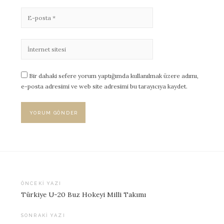
Bir dahaki sefere yorum yaptığımda kullanılmak üzere adımı,
e-posta adresimi ve web site adresimi bu tarayıcıya kaydet.
ÖNCEKI YAZI
Türkiye U-20 Buz Hokeyi Milli Takımı
Yazı
dolaşımı
SONRAKI YAZI