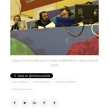
Tugay KOSOVA (SportsTV), İrfan KURUDİREK, Cüneyt KIRAN
(TRT)
buz hokeyi
cüneyt kıran
irfan kurudirek
tugay kosova