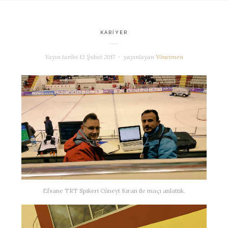
KARIYER
Yayın tarihi
13 Şubat 2017
yayınlayan
Yönetmen
Efsane TRT Spikeri Cüneyt Kıran ile maçı anlattık.