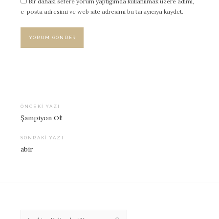
Bir dahaki sefere yorum yaptığımda kullanılmak üzere adımı,
e-posta adresimi ve web site adresimi bu tarayıcıya kaydet.
ÖNCEKI YAZI
Şampiyon Ol!
Yazı
dolaşımı
SONRAKI YAZI
abir