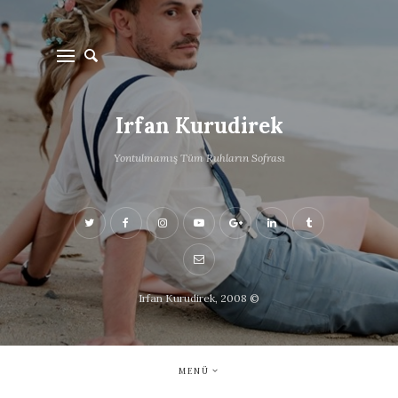
Irfan Kurudirek
Yontulmamış Tüm Ruhların Sofrası
Irfan Kurudirek, 2008 ©
MENÜ