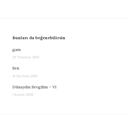
Bunları da beğenebilirsin
gam
29 Temmuz 2013
Sen
14 Haziran 2010
Dünaydın Sevgilim – VI
1 Kasım 2009